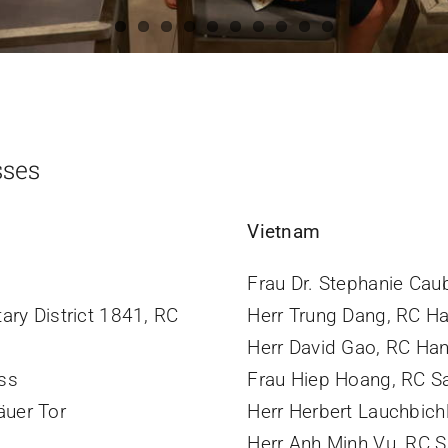
sses
Vietnam
Frau Dr. Stephanie Caub
ary District 1841, RC
Herr Trung Dang, RC H
Herr David Gao, RC Han
ss
Frau Hiep Hoang, RC Sa
äuer Tor
Herr Herbert Lauchbichl
Herr Anh Minh Vu, RC S